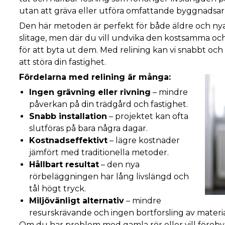
utan att gräva eller utföra omfattande byggnadsarb
Den här metoden är perfekt för både äldre och nyar
slitage, men där du vill undvika den kostsamma och
för att byta ut dem. Med relining kan vi snabbt och
att störa din fastighet.
Fördelarna med relining är många:
Ingen grävning eller rivning
– mindre
påverkan på din trädgård och fastighet.
Snabb installation
– projektet kan ofta
slutföras på bara några dagar.
Kostnadseffektivt
– lägre kostnader
jämfört med traditionella metoder.
Hållbart resultat
– den nya
rörbeläggningen har lång livslängd och
tål högt tryck.
Miljövänligt alternativ
– mindre
resurskrävande och ingen bortforsling av materia
Om du har problem med gamla rör eller vill förebyg