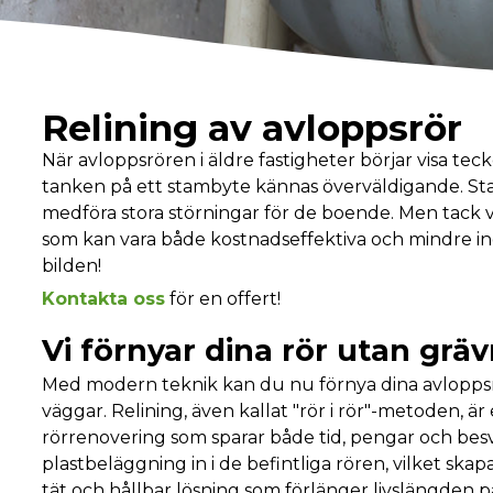
Relining av avloppsrör
När avloppsrören i äldre fastigheter börjar visa tec
tanken på ett stambyte kännas överväldigande. Sta
medföra stora störningar för de boende. Men tack v
som kan vara både kostnadseffektiva och mindre ing
bilden!
Kontakta oss
för en offert!
Vi förnyar dina rör utan grä
Med modern teknik kan du nu förnya dina avloppsr
väggar. Relining, även kallat "rör i rör"-metoden, ä
rörrenovering som sparar både tid, pengar och besvä
plastbeläggning in i de befintliga rören, vilket skapa
tät och hållbar lösning som förlänger livslängden på