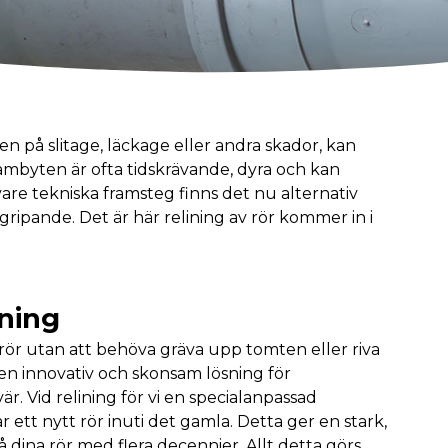
ken på slitage, läckage eller andra skador, kan
mbyten är ofta tidskrävande, dyra och kan
are tekniska framsteg finns det nu alternativ
ripande. Det är här relining av rör kommer in i
vning
ör utan att behöva gräva upp tomten eller riva
r en innovativ och skonsam lösning för
r. Vid relining för vi en specialanpassad
r ett nytt rör inuti det gamla. Detta ger en stark,
 dina rör med flera decennier. Allt detta görs