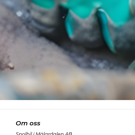
Om oss
Spolbil i Mälardalen AB