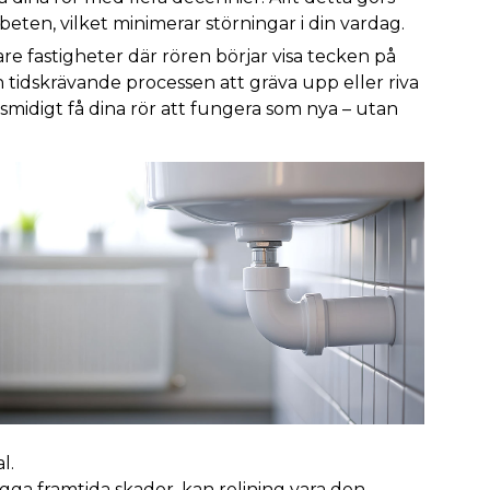
eten, vilket minimerar störningar i din vardag.
e fastigheter där rören börjar visa tecken på
 tidskrävande processen att gräva upp eller riva
 smidigt få dina rör att fungera som nya – utan
l.
ga framtida skador, kan relining vara den